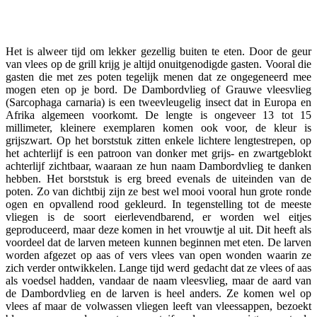
Facebook
Twitter
Pinterest
WhatsApp
Het is alweer tijd om lekker gezellig buiten te eten. Door de geur
van vlees op de grill krijg je altijd onuitgenodigde gasten. Vooral die
gasten die met zes poten tegelijk menen dat ze ongegeneerd mee
mogen eten op je bord. De Dambordvlieg of Grauwe vleesvlieg
(Sarcophaga carnaria) is een tweevleugelig insect dat in Europa en
Afrika algemeen voorkomt. De lengte is ongeveer 13 tot 15
millimeter, kleinere exemplaren komen ook voor, de kleur is
grijszwart. Op het borststuk zitten enkele lichtere lengtestrepen, op
het achterlijf is een patroon van donker met grijs- en zwartgeblokt
achterlijf zichtbaar, waaraan ze hun naam Dambordvlieg te danken
hebben. Het borststuk is erg breed evenals de uiteinden van de
poten. Zo van dichtbij zijn ze best wel mooi vooral hun grote ronde
ogen en opvallend rood gekleurd. In tegenstelling tot de meeste
vliegen is de soort eierlevendbarend, er worden wel eitjes
geproduceerd, maar deze komen in het vrouwtje al uit. Dit heeft als
voordeel dat de larven meteen kunnen beginnen met eten. De larven
worden afgezet op aas of vers vlees van open wonden waarin ze
zich verder ontwikkelen. Lange tijd werd gedacht dat ze vlees of aas
als voedsel hadden, vandaar de naam vleesvlieg, maar de aard van
de Dambordvlieg en de larven is heel anders. Ze komen wel op
vlees af maar de volwassen vliegen leeft van vleessappen, bezoekt