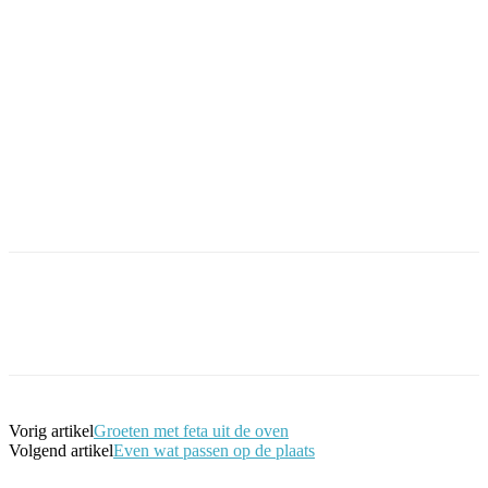
Facebook
Twitter
Pinterest
WhatsApp
Vorig artikel
Groeten met feta uit de oven
Volgend artikel
Even wat passen op de plaats