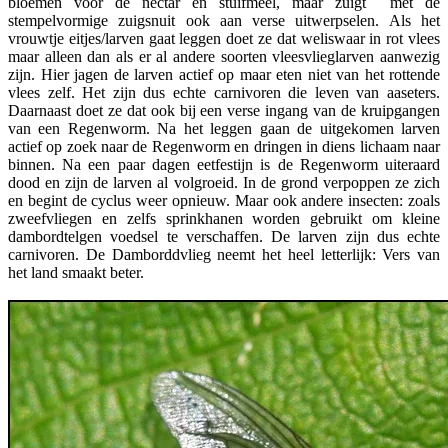
bloemen voor de nectar en stuifmeel, maar zuigt met de
stempelvormige zuigsnuit ook aan verse uitwerpselen. Als het
vrouwtje eitjes/larven gaat leggen doet ze dat weliswaar in rot vlees
maar alleen dan als er al andere soorten vleesvlieglarven aanwezig
zijn. Hier jagen de larven actief op maar eten niet van het rottende
vlees zelf. Het zijn dus echte carnivoren die leven van aaseters.
Daarnaast doet ze dat ook bij een verse ingang van de kruipgangen
van een Regenworm. Na het leggen gaan de uitgekomen larven
actief op zoek naar de Regenworm en dringen in diens lichaam naar
binnen. Na een paar dagen eetfestijn is de Regenworm uiteraard
dood en zijn de larven al volgroeid. In de grond verpoppen ze zich
en begint de cyclus weer opnieuw. Maar ook andere insecten: zoals
zweefvliegen en zelfs sprinkhanen worden gebruikt om kleine
dambordtelgen voedsel te verschaffen. De larven zijn dus echte
carnivoren. De Damborddvlieg neemt het heel letterlijk: Vers van
het land smaakt beter.