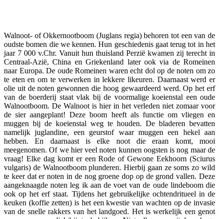
Facebook
Twitter
Pinterest
WhatsApp
Walnoot- of Okkernootboom (Juglans regia) behoren tot een van de
oudste bomen die we kennen. Hun geschiedenis gaat terug tot in het
jaar 7 000 v.Chr. Vanuit hun thuisland Perzië kwamen zij terecht in
Centraal-Azië, China en Griekenland later ook via de Romeinen
naar Europa. De oude Romeinen waren echt dol op de noten om zo
te eten en om te verwerken in lekkere likeuren. Daarnaast werd er
olie uit de noten gewonnen die hoog gewaardeerd werd. Op het erf
van de boerderij staat vlak bij de voormalige koeienstal een oude
Walnootboom. De Walnoot is hier in het verleden niet zomaar voor
de sier aangeplant! Deze boom heeft als functie om vliegen en
muggen bij de koeienstal weg te houden. De bladeren bevatten
namelijk juglandine, een geurstof waar muggen een hekel aan
hebben. En daarnaast is elke noot die eraan komt, mooi
meegenomen. Of we hier veel noten kunnen oogsten is nog maar de
vraag! Elke dag komt er een Rode of Gewone Eekhoorn (Sciurus
vulgaris) de Walnootboom plunderen. Hierbij gaan ze soms zo wild
te keer dat er noten in de nog groene dop op de grond vallen. Deze
aangeknaagde noten leg ik aan de voet van de oude lindeboom die
ook op het erf staat. Tijdens het gebruikelijke ochtendritueel in de
keuken (koffie zetten) is het een kwestie van wachten op de invasie
van de snelle rakkers van het landgoed. Het is werkelijk een genot