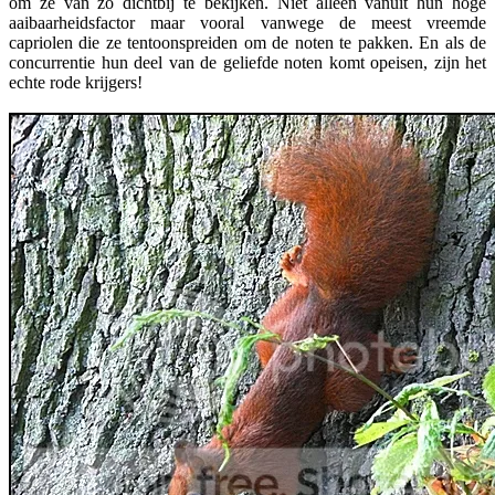
om ze van zo dichtbij te bekijken. Niet alleen vanuit hun hoge
aaibaarheidsfactor maar vooral vanwege de meest vreemde
capriolen die ze tentoonspreiden om de noten te pakken. En als de
concurrentie hun deel van de geliefde noten komt opeisen, zijn het
echte rode krijgers!