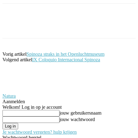
Facebook
Twitter
Pinterest
WhatsApp
Vorig artikel
Spinoza straks in het Openluchtmuseum
Volgend artikel
IX Coloquio Internacional Spinoza
Natura
Aanmelden
Welkom! Log in op je account
jouw gebruikersnaam
jouw wachtwoord
Je wachtwoord vergeten? hulp krijgen
Wachtwoord herstel