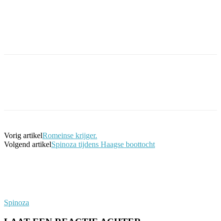
Facebook
Twitter
Pinterest
WhatsApp
Vorig artikel
Romeinse krijger.
Volgend artikel
Spinoza tijdens Haagse boottocht
Spinoza