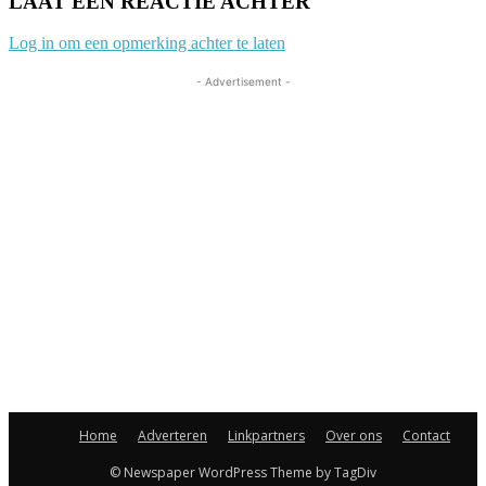
LAAT EEN REACTIE ACHTER
Log in om een opmerking achter te laten
- Advertisement -
Home
Adverteren
Linkpartners
Over ons
Contact
© Newspaper WordPress Theme by TagDiv