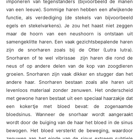
imponeren van tegenstanders (bijvoorbeeld de manen
van een leeuw). Sommige haren hebben een afwijkende
functie, als verdediging (de stekels van bijvoorbeeld
egels en stekelvarkens). Je zou het haast niet zeggen
maar de hoorn van een neushoorn is ontstaan uit
samengeklitte haren. Een vaak gezichtsbepalende haren
zijn de snorharen zoals bij de Otter (Lutra lutra).
Snorharen of te wel vibrissae zijn haren die rond de
neus of op andere delen van de kop van zoogdieren
groeien. Snorharen zijn vaak dikker en stugger dan het
andere haar. Snorharen bestaan zoals alle haren uit
levenloos materiaal zonder zenuwen. Het onderscheid
met gewone haren bestaat uit een speciaal haarzakje dat
een kokertje met bloed bevat: de zogenaamde
bloedsinus. Wanneer de snorhaar wordt aangeraakt
wordt door de buiging van de haar het bloed in de sinus
bewogen. Het bloed versterkt de beweging, waardoor
zenuwen aan het einde van de sinus extreem subtiele