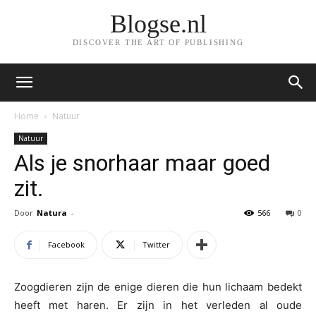
Blogse.nl
DISCOVER THE ART OF PUBLISHING
Home
Natuur
Natuur
Als je snorhaar maar goed
zit.
Door
Natura
-
566
0
Facebook
Twitter
Zoogdieren zijn de enige dieren die hun lichaam bedekt
heeft met haren. Er zijn in het verleden al oude