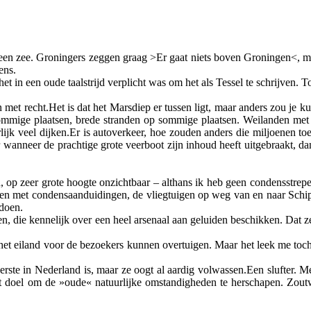
een zee. Groningers zeggen graag >Er gaat niets boven Groningen<, ma
ens.
 het in een oude taalstrijd verplicht was om het als Tessel te schrijve
n met recht.Het is dat het Marsdiep er tussen ligt, maar anders zou je 
mmige plaatsen, brede stranden op sommige plaatsen. Weilanden met h
rlijk veel dijken.Er is autoverkeer, hoe zouden anders die miljoenen 
 wanneer de prachtige grote veerboot zijn inhoud heeft uitgebraakt, dan
n, op zeer grote hoogte onzichtbaar – althans ik heb geen condensstre
 en met condensaanduidingen, de vliegtuigen op weg van en naar Schiph
 doen.
, die kennelijk over een heel arsenaal aan geluiden beschikken. Dat z
t eiland voor de bezoekers kunnen overtuigen. Maar het leek me toch ee
de eerste in Nederland is, maar ze oogt al aardig volwassen.Een slufter
t doel om de »oude« natuurlijke omstandigheden te herschapen. Zoutwa