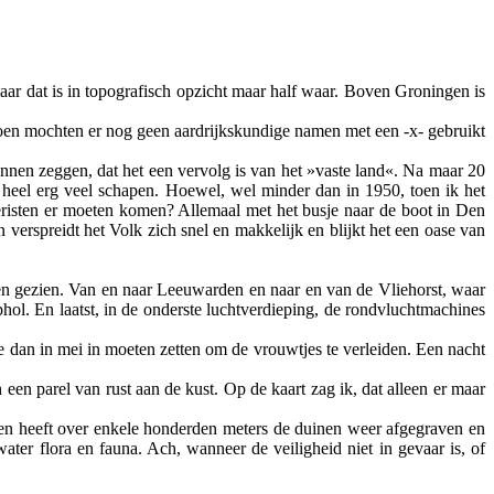
ar dat is in topografisch opzicht maar half waar. Boven Groningen is
n. Toen mochten er nog geen aardrijkskundige namen met een -x- gebruikt
kunnen zeggen, dat het een vervolg is van het »vaste land«. Na maar 20
eel erg veel schapen. Hoewel, wel minder dan in 1950, toen ik het
toeristen er moeten komen? Allemaal met het busje naar de boot in Den
 verspreidt het Volk zich snel en makkelijk en blijkt het een oase van
pen gezien. Van en naar Leeuwarden en naar en van de Vliehorst, waar
ol. En laatst, in de onderste luchtverdieping, de rondvluchtmachines
e dan in mei in moeten zetten om de vrouwtjes te verleiden. Een nacht
n parel van rust aan de kust. Op de kaart zag ik, dat alleen er maar
. Men heeft over enkele honderden meters de duinen weer afgegraven en
ter flora en fauna. Ach, wanneer de veiligheid niet in gevaar is, of