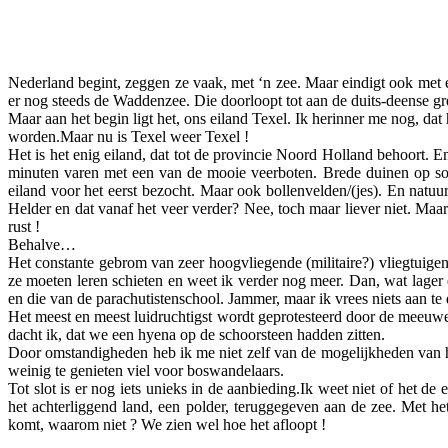
Facebook
Twitter
Pinterest
WhatsApp
Nederland begint, zeggen ze vaak, met ‘n zee. Maar eindigt ook met 
er nog steeds de Waddenzee. Die doorloopt tot aan de duits-deense gr
Maar aan het begin ligt het, ons eiland Texel. Ik herinner me nog, dat
worden.Maar nu is Texel weer Texel !
Het is het enig eiland, dat tot de provincie Noord Holland behoort. E
minuten varen met een van de mooie veerboten. Brede duinen op so
eiland voor het eerst bezocht. Maar ook bollenvelden/(jes). En natuu
Helder en dat vanaf het veer verder? Nee, toch maar liever niet. Maar
rust !
Behalve…
Het constante gebrom van zeer hoogvliegende (militaire?) vliegtuige
ze moeten leren schieten en weet ik verder nog meer. Dan, wat lager
en die van de parachutistenschool. Jammer, maar ik vrees niets aan te
Het meest en meest luidruchtigst wordt geprotesteerd door de meeuwen
dacht ik, dat we een hyena op de schoorsteen hadden zitten.
Door omstandigheden heb ik me niet zelf van de mogelijkheden van he
weinig te genieten viel voor boswandelaars.
Tot slot is er nog iets unieks in de aanbieding.Ik weet niet of het 
het achterliggend land, een polder, teruggegeven aan de zee. Met he
komt, waarom niet ? We zien wel hoe het afloopt !