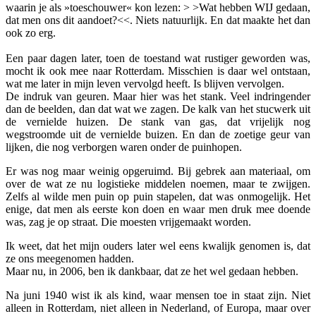
waarin je als »toeschouwer« kon lezen: > >Wat hebben WIJ gedaan,
dat men ons dit aandoet?<<. Niets natuurlijk. En dat maakte het dan
ook zo erg.
Een paar dagen later, toen de toestand wat rustiger geworden was,
mocht ik ook mee naar Rotterdam. Misschien is daar wel ontstaan,
wat me later in mijn leven vervolgd heeft. Is blijven vervolgen.
De indruk van geuren. Maar hier was het stank. Veel indringender
dan de beelden, dan dat wat we zagen. De kalk van het stucwerk uit
de vernielde huizen. De stank van gas, dat vrijelijk nog
wegstroomde uit de vernielde buizen. En dan de zoetige geur van
lijken, die nog verborgen waren onder de puinhopen.
Er was nog maar weinig opgeruimd. Bij gebrek aan materiaal, om
over de wat ze nu logistieke middelen noemen, maar te zwijgen.
Zelfs al wilde men puin op puin stapelen, dat was onmogelijk. Het
enige, dat men als eerste kon doen en waar men druk mee doende
was, zag je op straat. Die moesten vrijgemaakt worden.
Ik weet, dat het mijn ouders later wel eens kwalijk genomen is, dat
ze ons meegenomen hadden.
Maar nu, in 2006, ben ik dankbaar, dat ze het wel gedaan hebben.
Na juni 1940 wist ik als kind, waar mensen toe in staat zijn. Niet
alleen in Rotterdam, niet alleen in Nederland, of Europa, maar over