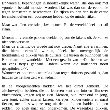
Er waren al beperkingen in noodzakelijke waren, die dan ook met
»punten« betaald moesten worden. Dat was dan om de economie
tegen hamsteren te beschermen. De rijken zouden dan in de eerste
levensbehoeften een voorsprong hebben op de minder rijken.
Maar wat allen vreesden, kwam toch. En de wereld bleef niet stil
staan.
Mensen in vreemde pakken deelden bij ons de lakens uit. Je kon ze
niet eens verstaan.
Maar de ergernis, de woede zat nog dieper. Naast alle ervaringen,
die hierna vermeld worden, bleek het onvergetelijk de
triomfantelijke blikken van de duitsers, die tussen de puinhopen van
Rotterdam rondwandelden. Met een gezicht van >>Dat hebben we
nu eens netjes gedaan! Anders waren die hollanders nooit
gecapituleerd<<.
Wanneer er ooit een »neutrale« haat tegen duitsers gezaaid is, dan
hadden ze het hier zelf wel gedaan.
In de voorgemeenten hadden we het direct gemerkt. De
afschuwelijke beelden, die nu iedereen kent van foto en film over
vluchtenden, kregen wij te zien. Mensen, oud, zeer oud en jong,
zeer jong, achter allerlei karren, karretjes, kinderwagens en naast
fietsen, met alles wat ze nog uit de puinhopen hadden kunnen
redden, op zoek naar een onderkomen. De wezenloze blikken,