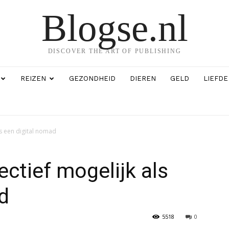
Blogse.nl
DISCOVER THE ART OF PUBLISHING
REIZEN
GEZONDHEID
DIEREN
GELD
LIEFDE
ls een digital nomad
ectief mogelijk als
d
5518
0