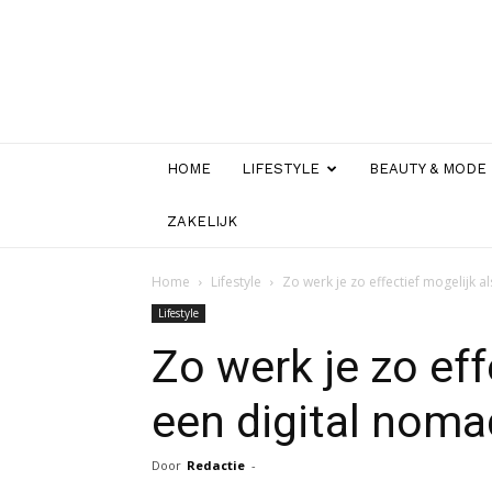
HOME
LIFESTYLE
BEAUTY & MODE
ZAKELIJK
Home
Lifestyle
Zo werk je zo effectief mogelijk a
Lifestyle
Zo werk je zo eff
een digital noma
Door
Redactie
-