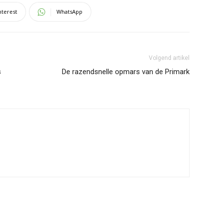
nterest
WhatsApp
Volgend artikel
s
De razendsnelle opmars van de Primark