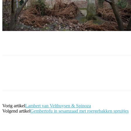
Facebook
Twitter
Pinterest
WhatsApp
Vorig artikel
Lambert van Velthuysen & Spinoza
Volgend artikel
Gembertofu in sesamzaad met roergebakken spruitjes