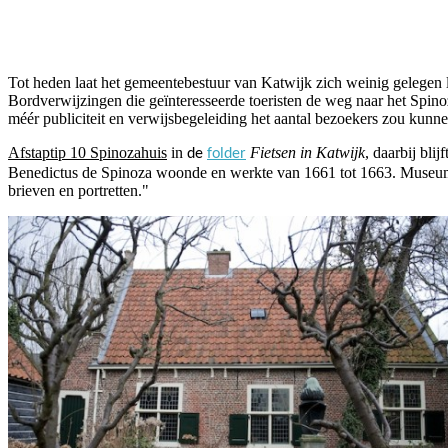
Facebook
Twitter
Pinterest
WhatsApp
Tot heden laat het gemeentebestuur van Katwijk zich weinig gelegen l
Bordverwijzingen die geïnteresseerde toeristen de weg naar het Spino
méér publiciteit en verwijsbegeleiding het aantal bezoekers zou kun
Afstaptip 10 Spinozahuis
in
Fietsen in Katwijk
, daarbij bli
de
folder
Benedictus de Spinoza woonde en werkte van 1661 tot 1663. Museum H
brieven en portretten."