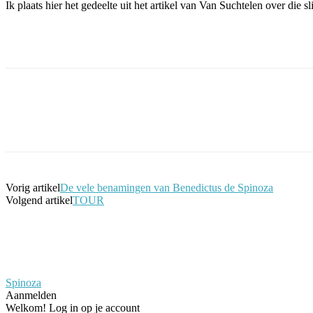
Ik plaats hier het gedeelte uit het artikel van Van Suchtelen over die sl
Facebook
Twitter
Pinterest
WhatsApp
Vorig artikel
De vele benamingen van Benedictus de Spinoza
Volgend artikel
TOUR
Spinoza
Aanmelden
Welkom! Log in op je account