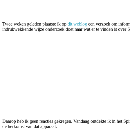
Facebook
Twitter
Pinterest
WhatsApp
Twee weken geleden plaatste ik op
dit weblog
een verzoek om informa
indrukwekkende wijze onderzoek doet naar wat er te vinden is over Sp
Daarop heb ik geen reacties gekregen. Vandaag ontdekte ik in het Sp
de herkomst van dat apparaat.