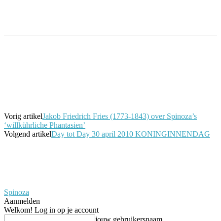
Facebook
Twitter
Pinterest
WhatsApp
Vorig artikel
Jakob Friedrich Fries (1773-1843) over Spinoza’s
‘willkührliche Phantasien’
Volgend artikel
Day tot Day 30 april 2010 KONINGINNENDAG
Spinoza
Aanmelden
Welkom! Log in op je account
jouw gebruikersnaam