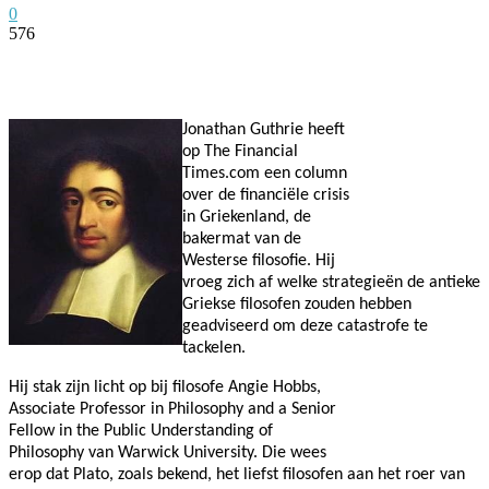
0
576
Facebook
Twitter
Pinterest
WhatsApp
Jonathan Guthrie heeft
op
The Financial
Times.com een column
over de financiële crisis
in Griekenland, de
bakermat van de
Westerse filosofie. Hij
vroeg zich af welke strategieën de antieke
Griekse filosofen zouden hebben
geadviseerd om deze catastrofe te
tackelen.
Hij stak zijn licht op bij filosofe Angie Hobbs,
Associate Professor in Philosophy and a Senior
Fellow in the Public Understanding of
Philosophy van Warwick University. Die wees
erop dat Plato, zoals bekend, het liefst filosofen aan het roer van