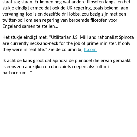
staat zag staan. Er komen nog wat andere filosofen langs, en het
stukje eindigt ermee dat ook de UK-regering, zoals bekend, aan
vervanging toe is en dezelfde d
r Hobbs, zou bezig zijn met een
twitter-poll om een regering van beroemde filosofen voor
Engeland samen te stellen…
Het stukje eindigt met: “
Utilitarian J.S. Mill and rationalist Spinoza
are currently neck-and-neck for the job of prime minister. If only
they were in real life."
Zie de column bij
ft.com
Ik acht de kans groot dat Spinoza de puinboel die ervan gemaakt
is eens zou aankijken en dan zoiets roepen als: "ultimi
barbarorum…"