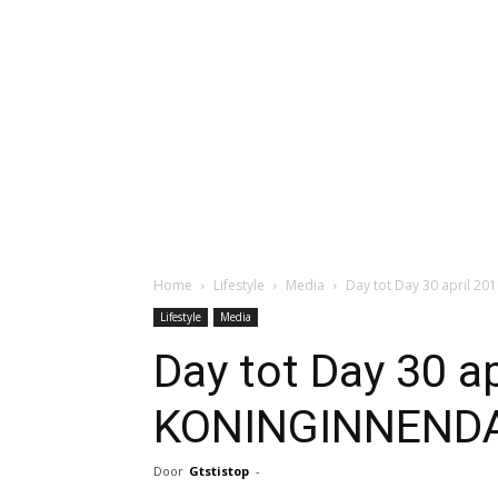
Home
Lifestyle
Media
Day tot Day 30 april 
Lifestyle
Media
Day tot Day 30 ap
KONINGINNEND
Door
Gtstistop
-