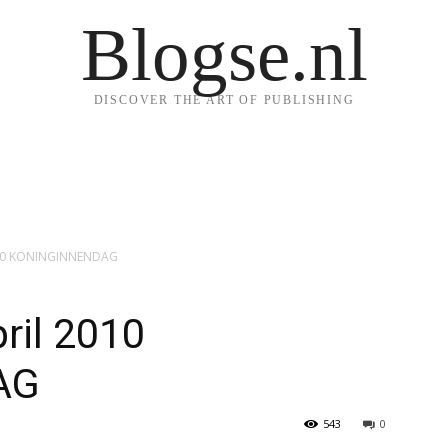
Blogse.nl
DISCOVER THE ART OF PUBLISHING
2010 KONINGINNENDAG
ril 2010
AG
543
0