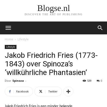
Blogse.nl
DISCOVER THE ART OF PUBLISHING
Home
Lifestyle
Lifestyle
Jakob Friedrich Fries (1773-
1843) over Spinoza’s
‘willkührliche Phantasien’
Door
Spinoza
-
539
0
Facebook
Twitter
Jakob Friedrich Fries is een minder bekende