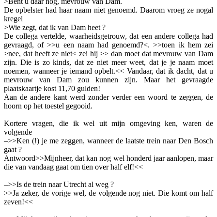
>Bent u daar nog, mevrouw van Dam.
De opbelster had haar naam niet genoemd. Daarom vroeg ze nogal
kregel
>Wie zegt, dat ik van Dam heet ?
De collega vertelde, waarheidsgetrouw, dat een andere collega had
gevraagd, of >>u een naam had genoemd?<. >>toen ik hem zei
>nee, dat heeft ze niet< zei hij >> dan moet dat mevrouw van Dam
zijn. Die is zo kinds, dat ze niet meer weet, dat je je naam moet
noemen, wanneer je iemand opbelt.<< Vandaar, dat ik dacht, dat u
mevrouw van Dam zou kunnen zijn. Maar het gevraagde
plaatskaartje kost 11,70 gulden!
Aan de andere kant werd zonder verder een woord te zeggen, de
hoorn op het toestel gegooid.
Kortere vragen, die ik wel uit mijn omgeving ken, waren de
volgende
–>>Ken (!) je me zeggen, wanneer de laatste trein naar Den Bosch
gaat ?
Antwoord>>Mijnheer, dat kan nog wel honderd jaar aanlopen, maar
die van vandaag gaat om tien over half elf!<<
–>>Is de trein naar Utrecht al weg ?
>>Ja zeker, de vorige wel, de volgende nog niet. Die komt om half
zeven!<<