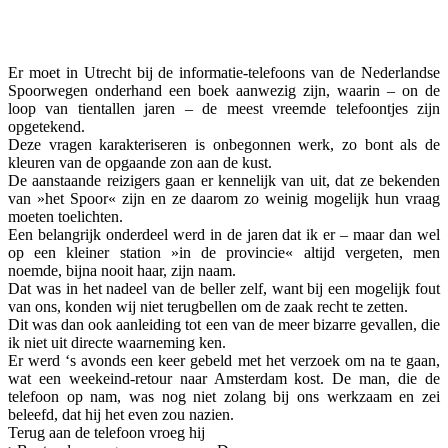
Facebook
Twitter
Pinterest
WhatsApp
Er moet in Utrecht bij de informatie-telefoons van de Nederlandse
Spoorwegen onderhand een boek aanwezig zijn, waarin – on de
loop van tientallen jaren – de meest vreemde telefoontjes zijn
opgetekend.
Deze vragen karakteriseren is onbegonnen werk, zo bont als de
kleuren van de opgaande zon aan de kust.
De aanstaande reizigers gaan er kennelijk van uit, dat ze bekenden
van »het Spoor« zijn en ze daarom zo weinig mogelijk hun vraag
moeten toelichten.
Een belangrijk onderdeel werd in de jaren dat ik er – maar dan wel
op een kleiner station »in de provincie« altijd vergeten, men
noemde, bijna nooit haar, zijn naam.
Dat was in het nadeel van de beller zelf, want bij een mogelijk fout
van ons, konden wij niet terugbellen om de zaak recht te zetten.
Dit was dan ook aanleiding tot een van de meer bizarre gevallen, die
ik niet uit directe waarneming ken.
Er werd ‘s avonds een keer gebeld met het verzoek om na te gaan,
wat een weekeind-retour naar Amsterdam kost. De man, die de
telefoon op nam, was nog niet zolang bij ons werkzaam en zei
beleefd, dat hij het even zou nazien.
Terug aan de telefoon vroeg hij