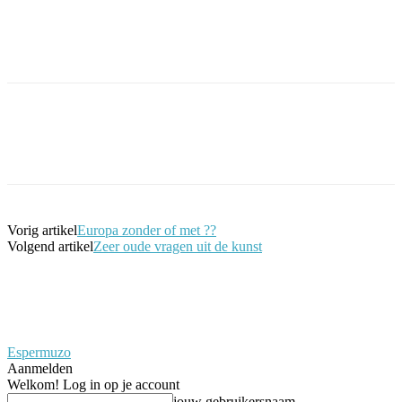
Facebook
Twitter
Pinterest
WhatsApp
Vorig artikel
Europa zonder of met ??
Volgend artikel
Zeer oude vragen uit de kunst
Espermuzo
Aanmelden
Welkom! Log in op je account
jouw gebruikersnaam