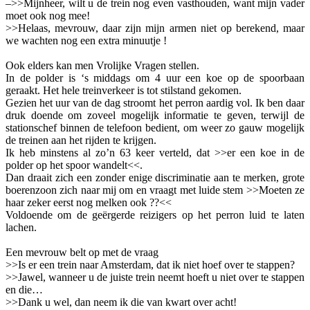
–>>Mijnheer, wilt u de trein nog even vasthouden, want mijn vader
moet ook nog mee!
>>Helaas, mevrouw, daar zijn mijn armen niet op berekend, maar
we wachten nog een extra minuutje !
Ook elders kan men Vrolijke Vragen stellen.
In de polder is ‘s middags om 4 uur een koe op de spoorbaan
geraakt. Het hele treinverkeer is tot stilstand gekomen.
Gezien het uur van de dag stroomt het perron aardig vol. Ik ben daar
druk doende om zoveel mogelijk informatie te geven, terwijl de
stationschef binnen de telefoon bedient, om weer zo gauw mogelijk
de treinen aan het rijden te krijgen.
Ik heb minstens al zo’n 63 keer verteld, dat >>er een koe in de
polder op het spoor wandelt<<.
Dan draait zich een zonder enige discriminatie aan te merken, grote
boerenzoon zich naar mij om en vraagt met luide stem >>Moeten ze
haar zeker eerst nog melken ook ??<<
Voldoende om de geërgerde reizigers op het perron luid te laten
lachen.
Een mevrouw belt op met de vraag
>>Is er een trein naar Amsterdam, dat ik niet hoef over te stappen?
>>Jawel, wanneer u de juiste trein neemt hoeft u niet over te stappen
en die…
>>Dank u wel, dan neem ik die van kwart over acht!