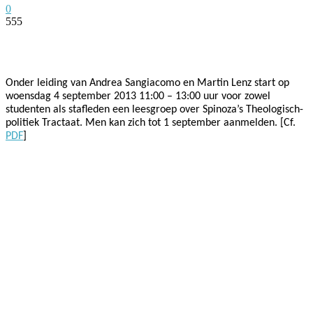
0
555
Facebook
Twitter
Pinterest
WhatsApp
Onder leiding van Andrea Sangiacomo en Martin Lenz start op
woensdag 4 september 2013 11:00 – 13:00 uur voor zowel
studenten als stafleden een leesgroep over Spinoza’s Theologisch-
politiek Tractaat. Men kan zich tot 1 september aanmelden. [Cf.
PDF
]