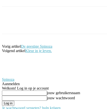
Facebook
Twitter
Pinterest
WhatsApp
Vorig artikel
De geestige Spinoza
Volgend artikel
Kleur in je leven.
Spinoza
Aanmelden
Welkom! Log in op je account
jouw gebruikersnaam
jouw wachtwoord
Je wachtwoord vergeten? hulp krijgen