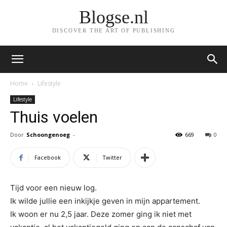
Blogse.nl
DISCOVER THE ART OF PUBLISHING
Home
Lifestyle
Lifestyle
Thuis voelen
Door
Schoongenoeg
-
669
0
Facebook
Twitter
Tijd voor een nieuw log.
Ik wilde jullie een inkijkje geven in mijn appartement.
Ik woon er nu 2,5 jaar. Deze zomer ging ik niet met