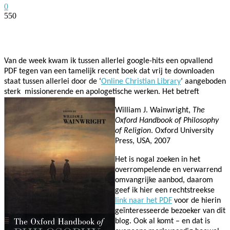
0
550
Facebook
Twitter
Pinterest
WhatsApp
Van de week kwam ik tussen allerlei google-hits een opvallend
PDF tegen van een tamelijk recent boek dat vrij te downloaden
staat tussen allerlei door de ‘
Online Christian Library
’ aangeboden
sterk missionerende en apologetische werken. Het betreft
William J. Wainwright,
The
Oxford Handbook of Philosophy
of Religion
. Oxford University
Press, USA, 2007
Het is nogal zoeken in het
overrompelende en verwarrend
omvangrijke aanbod, daarom
geef ik hier een rechtstreekse
link naar het PDF
voor de hierin
geïnteresseerde bezoeker van dit
blog. Ook al komt – en dat is