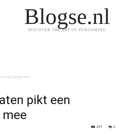
Blogse.nl
DISCOVER THE ART OF PUBLISHING
inoza-graantje mee
aten pikt een
e mee
677
0