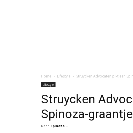
Home
Lifestyle
Struycken Advocaten pikt een Sp
Lifestyle
Struycken Advoc
Spinoza-graantj
Door
Spinoza
-