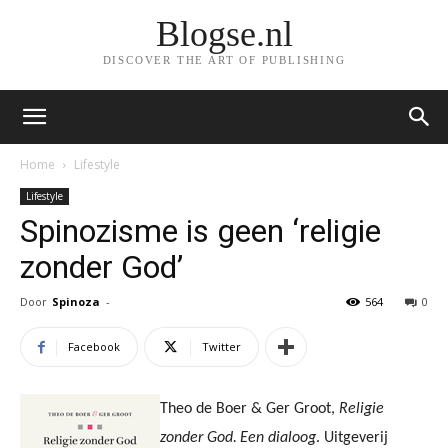
Blogse.nl
DISCOVER THE ART OF PUBLISHING
Home
Lifestyle
Lifestyle
Spinozisme is geen ‘religie
zonder God’
Door
Spinoza
-
564
0
Facebook
Twitter
Theo de Boer & Ger Groot,
Religie
zonder God. Een dialoog
. Uitgeverij