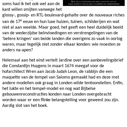
soms had ik het ook wel aan de
kant willen smijten vanwege het
glossy-, gossip- en RTL-boulevard-gehalte over de nouveaux riches
e
van de 17
eeuw en hun luxe huizen, tuinen, schilderijen en wat
niet al aan weelde. Maar goed, het geeft een heel duidelijk beeld
van de wederzijdse beïnvloedingen en verstrengelingen van de
‘betere kringen’ van beide landen die overigens zo vaak in oorlog
waren, maar tegelijk niet zonder elkaar konden: wie moesten ze
anders na-apen?
Helemaal aan het eind vertelt Jardine over een aanbevelingsbrief
die Constantijn Huygens in maart 1674 meegaf voor de
hofarchitect Wren aan Jacob Judah Leon, de rabbijn die een
maquette van de tempel van Salomo gemaakt had en deze met
andere modellen ook graag in Londen wilde tentoonstellen. Enfin,
het lukte en het tempel-model en nog wat Bijbelse
gebouwenreconstructies konden naar Londen overgebracht
worden waar er een flinke belangstelling voor geweest zou zijn.
Aardig slot van het boek.