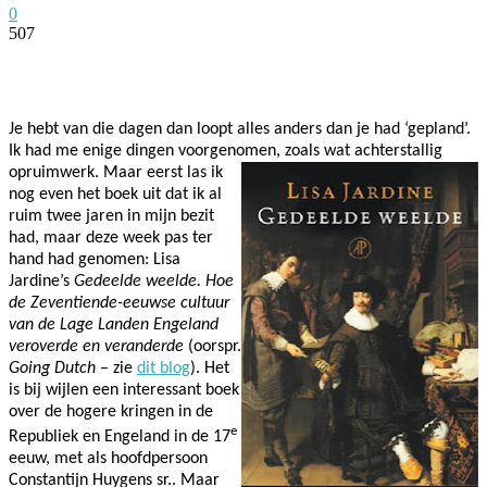
0
507
Facebook
Twitter
Pinterest
WhatsApp
Je hebt van die dagen dan loopt alles anders dan je had ‘gepland’.
Ik had me enige dingen voorgenomen, zoals wat achterstallig
opruimwerk. Maar eerst las ik
nog even het boek uit dat ik al
ruim twee jaren in mijn bezit
had, maar deze week pas ter
hand had genomen: Lisa
Jardine’s
Gedeelde weelde. Hoe
de Zeventiende-eeuwse cultuur
van de Lage Landen Engeland
veroverde en veranderde
(oorspr.
Going Dutch
– zie
dit blog
). Het
is bij wijlen een interessant boek
over de hogere kringen in de
e
Republiek en Engeland in de 17
eeuw, met als hoofdpersoon
Constantijn Huygens sr.. Maar