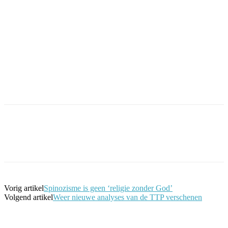
Facebook
Twitter
Pinterest
WhatsApp
Vorig artikel
Spinozisme is geen ‘religie zonder God’
Volgend artikel
Weer nieuwe analyses van de TTP verschenen