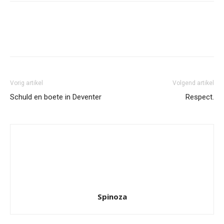
Facebook
Twitter
Pinterest
Wh
Vorig artikel
Volgend artikel
Schuld en boete in Deventer
Respect.
Spinoza