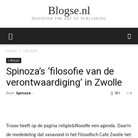
Blogse.nl
DISCOVER THE ART OF PUBLISHING
Home
Lifestyle
Lifestyle
Spinoza’s ‘filosofie van de
verontwaardiging’ in Zwolle
Door
Spinoza
-
591
0
Facebook
Twitter
Pinterest
Wh
Trouw heeft op de pagina religie&filosofie een agenda. Daarin
de mededeling dat vanavond in het Filosofisch Café Zwolle het