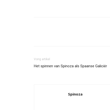
Facebook
Twitter
Pint
Vorig artikel
Het spinnen van Spinoza als Spaanse Galiciër
Spinoza