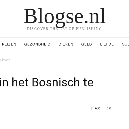
Blogse.nl
DISCOVER THE ART OF PUBLISHING
REIZEN
GEZONDHEID
DIEREN
GELD
LIEFDE
OU
te koop
in het Bosnisch te
630
0
erest
WhatsApp