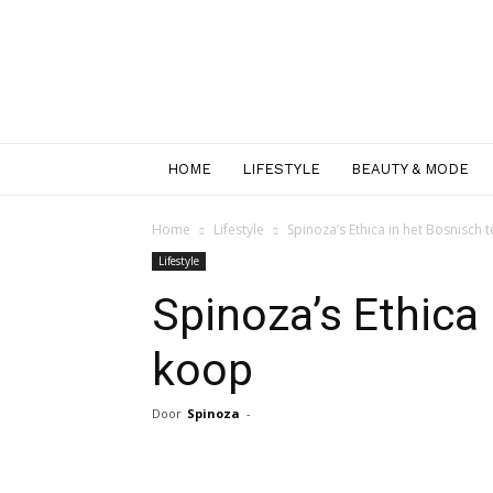
HOME
LIFESTYLE
BEAUTY & MODE
Home
Lifestyle
Spinoza’s Ethica in het Bosnisch 
Lifestyle
Spinoza’s Ethica 
koop
Door
Spinoza
-
Facebook
Twitter
Pint