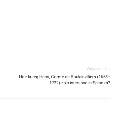
erest
WhatsApp
Volgend artikel
Hoe kreeg Henri, Comte de Boulainvilliers (1658–
1722) zo’n interesse in Spinoza?