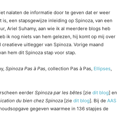
niet nalaten de informatie door te geven dat er weer
t is, een stapsgewijze inleiding op Spinoza, van een
ur, Ariel Suhamy, aan wie ik al meerdere blogs heb
heb ik nog niets van hem gelezen, hij komt op mij over
l creatieve uitlegger van Spinoza. Vorige maand
an hem dit Spinoza stap voor stap.
my,
Spinoza Pas à Pas
, collection Pas à Pas,
Ellipses
,
rscheen eerder
Spinoza par les bêtes
[zie
dit blog
] en
cation du bien chez Spinoza
[zie
dit blog
]. Bij de
AAS
nhoudsopgave gegeven waarmee in 136 stapjes de