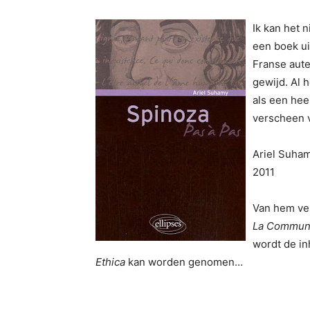
Ik kan het 
een boek ui
Franse aute
gewijd. Al 
als een hee
verscheen v
Ariel Suha
2011
Van hem ve
La Communi
wordt de i
Ethica
kan worden genomen…