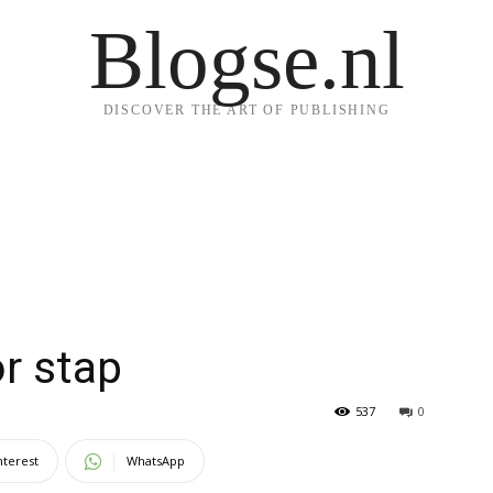
Blogse.nl
DISCOVER THE ART OF PUBLISHING
r stap
537
0
nterest
WhatsApp