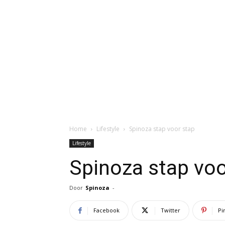
Home
Lifestyle
Spinoza stap voor stap
Lifestyle
Spinoza stap voo
Door
Spinoza
-
Facebook
Twitter
Pi