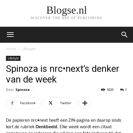
Blogse.nl
DISCOVER THE ART OF PUBLISHING
Home
Lifestyle
Lifestyle
Spinoza is nrc•next’s denker
van de week
Door
Spinoza
-
1820
0
Facebook
Twitter
De papieren nrc•next heeft een ZIN-pagina en daarop sinds
kort de rubriek
Denkbeeld
. Elke week wordt een citaat