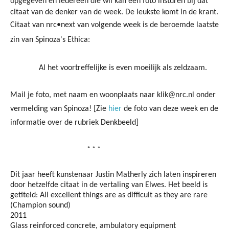
opgegeven en iedereen die wil kan een foto insturen bij dat
citaat van de denker van de week. De leukste komt in de krant.
Citaat van nrc•next van volgende week is de beroemde laatste
zin van Spinoza's Ethica:
Al het voortreffelijke is even moeilijk als zeldzaam.
Mail je foto, met naam en woonplaats naar klik@nrc.nl onder
vermelding van Spinoza! [Zie
hier
de foto van deze week en de
informatie over de rubriek Denkbeeld]
* * *
Dit jaar heeft kunstenaar Justin Matherly zich laten inspireren
door hetzelfde citaat in de vertaling van Elwes. Het beeld is
getiteld: All excellent things are as difficult as they are rare
(Champion sound)
2011
Glass reinforced concrete, ambulatory equipment