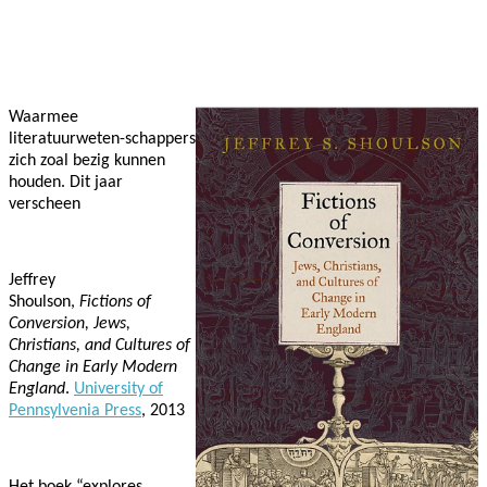
Facebook
Twitter
Pinterest
WhatsApp
Waarmee
literatuurweten-schappers
zich zoal bezig kunnen
houden. Dit jaar
verscheen
Jeffrey
Shoulson,
Fictions of
Conversion, Jews,
Christians, and Cultures of
Change in Early Modern
England
.
University of
Pennsylvenia Press
, 2013
Het boek “explores