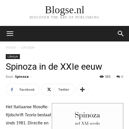
Blogse.nl
DISCOVER THE ART OF PUBLISHING
Home
Lifestyle
Lifestyle
Spinoza in de XXIe eeuw
Door
Spinoza
-
535
0
Facebook
Twitter
Het Italiaanse filosofie-
tijdschrift
Teoria
bestaat
sinds
1981
.
Directie en