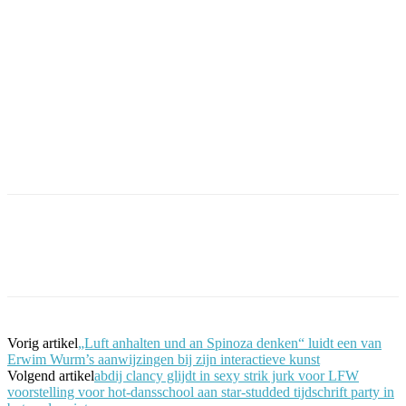
Facebook
Twitter
Pinterest
WhatsApp
Vorig artikel
„Luft anhalten und an Spinoza denken“ luidt een van
Erwim Wurm’s aanwijzingen bij zijn interactieve kunst
Volgend artikel
abdij clancy glijdt in sexy strik jurk voor LFW
voorstelling voor hot-dansschool aan star-studded tijdschrift party in