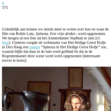
0
575
Facebook
Twitter
Pinterest
WhatsApp
Geleidelijk aan komen we steeds meer te weten over hoe en waar de
film van Robin Lutz,
Spinoza. Een vrije denker
, werd opgenomen.
We kregen al een foto uit het Amsterdamse Stadhuis te zien [cf.
blog
]. Gisteren voegde de webmaster van Het Heilige Geest Hofje
in Den Haag een
pagina
"Spinoza in Het Heilige Geest Hofje
"
toe,
waaruit blijkt dat daar in de tuin werd gefilmd én dat in de
Regentenkamer deze scene werd werd opgenomen [interessant
erover te lezen]: