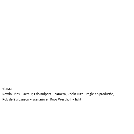
v.l.n.r.:
Rowin Prins – acteur, Edo Kuipers – camera, Robin Lutz – regie en productie,
Rob de Barbanson – scenario en Koos Westhoff – licht