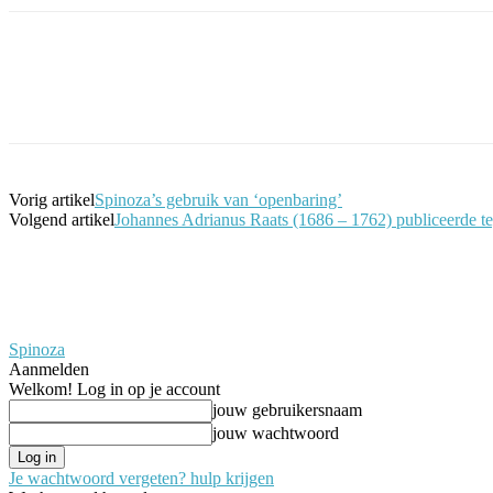
Facebook
Twitter
Pinterest
WhatsApp
Vorig artikel
Spinoza’s gebruik van ‘openbaring’
Volgend artikel
Johannes Adrianus Raats (1686 – 1762) publiceerde t
Spinoza
Aanmelden
Welkom! Log in op je account
jouw gebruikersnaam
jouw wachtwoord
Je wachtwoord vergeten? hulp krijgen