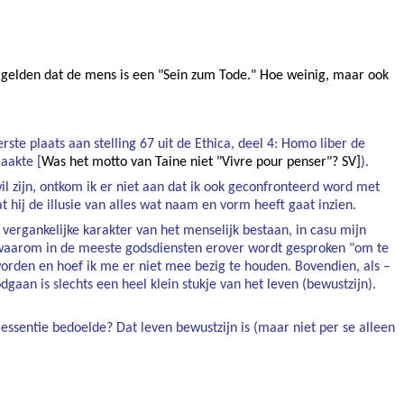
u gelden dat de mens is een "Sein zum Tode." Hoe weinig, maar ook
ste plaats aan stelling 67 uit de Ethica, deel 4: Homo liber de
maakte [
Was het motto van Taine niet "Vivre pour penser"? SV]
).
il zijn, ontkom ik er niet aan dat ik ook geconfronteerd word met
t hij de illusie van alles wat naam en vorm heeft gaat inzien.
vergankelijke karakter van het menselijk bestaan, in casu mijn
n waarom in de meeste godsdiensten erover wordt gesproken "om te
geworden en hoef ik me er niet mee bezig te houden. Bovendien, als –
aan is slechts een heel klein stukje van het leven (bewustzijn).
n essentie bedoelde? Dat leven bewustzijn is (maar niet per se alleen