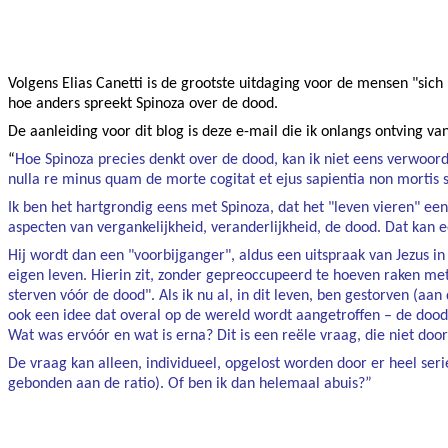
Facebook
Twitter
Pinterest
WhatsApp
Volgens Elias Canetti is de grootste uitdaging voor de mensen "si
hoe anders spreekt Spinoza over de dood.
De aanleiding voor dit blog is deze e-mail die ik onlangs ontving va
“
Hoe Spinoza precies denkt over de dood, kan ik niet eens verwoorde
nulla re minus quam de morte cogitat et ejus sapientia non mortis s
Ik ben het hartgrondig eens met Spinoza, dat het "leven vieren" een
aspecten van vergankelijkheid, veranderlijkheid, de dood. Dat kan ee
Hij wordt dan een "voorbijganger", aldus een uitspraak van Jezus i
eigen leven. Hierin zit, zonder gepreoccupeerd te hoeven raken m
sterven vóór de dood". Als ik nu al, in dit leven, ben gestorven (aa
ook een idee dat overal op de wereld wordt aangetroffen – de dood 
Wat was ervóór en wat is erna? Dit is een reële vraag, die niet door e
De vraag kan alleen, individueel, opgelost worden door er heel serie
gebonden aan de ratio). Of ben ik dan helemaal abuis?”