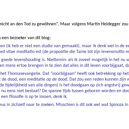
ch nicht an den Tod zu gewöhnen". Maar volgens Martin Heidegger zo
n een bezoeker van dit blog:
n (ik heb er niet een studie van gemaakt), maar ik denk wel in de eer
ed vitae meditatio est (de propositie die Taine tot zijn levensmotto 
 goede levenshouding is. Niettemin: als ik zoveel mogelijk in het nu w
n mens ertoe brengen in te zien dat alles in dit leven voorbijgaat, da
n het Thomasevangelie. Dat "voorbijgaan" heeft ook betrekking op het 
et de dood, een meditatie op de dood. Dat zou een reden kunnen zij
n de tijdelijkheid van alle dingen) is het doodgaan op zich angstvrij 
nu eens niet bestaat? De spanne tijds tussen geboren worden en doodg
en filosofie is op te lossen, denk ik.
us in zichzelf naar te zoeken. Misschien is dit ook wel wat Spinoza i