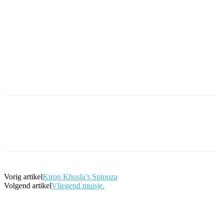
Facebook
Twitter
Pinterest
WhatsApp
Vorig artikel
Kiron Khosla’s Spinoza
Volgend artikel
Vliegend muisje.