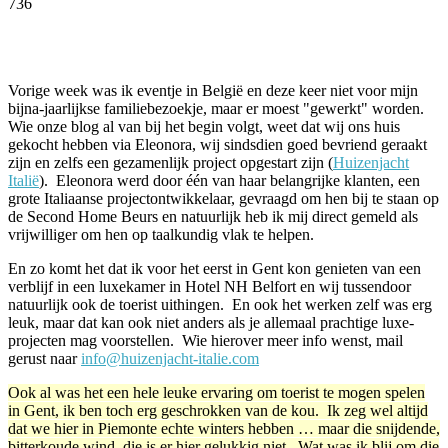
736
Facebook
Twitter
Pinterest
WhatsApp
Vorige week was ik eventje in België en deze keer niet voor mijn
bijna-jaarlijkse familiebezoekje, maar er moest "gewerkt" worden.
Wie onze blog al van bij het begin volgt, weet dat wij ons huis
gekocht hebben via Eleonora, wij sindsdien goed bevriend geraakt
zijn en zelfs een gezamenlijk project opgestart zijn (
Huizenjacht
Italië
). Eleonora werd door één van haar belangrijke klanten, een
grote Italiaanse projectontwikkelaar, gevraagd om hen bij te staan op
de Second Home Beurs en natuurlijk heb ik mij direct gemeld als
vrijwilliger om hen op taalkundig vlak te helpen.
En zo komt het dat ik voor het eerst in Gent kon genieten van een
verblijf in een luxekamer in Hotel NH Belfort en wij tussendoor
natuurlijk ook de toerist uithingen. En ook het werken zelf was erg
leuk, maar dat kan ook niet anders als je allemaal prachtige luxe-
projecten mag voorstellen. Wie hierover meer info wenst, mail
gerust naar
info@huizenjacht-italie.com
Ook al was het een hele leuke ervaring om toerist te mogen spelen
in Gent, ik ben toch erg geschrokken van de kou. Ik zeg wel altijd
dat we hier in Piemonte echte winters hebben … maar die snijdende,
bitterkoude wind, die is er hier gelukkig niet. Wat was ik blij om die