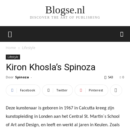
Blogse.nl
DISCOVER THE ART OF PUBLISHING
Home
Lifestyle
Lifestyle
Kiron Khosla’s Spinoza
Door
Spinoza
-
543
0
Facebook
Twitter
Pinterest
Deze kunstenaar is geboren in 1967 in Calcutta kreeg zijn
kunstopleiding in Londen aan het Central St. Martin´s School
of Art and Design, en leeft en werkt al jaren in Keulen. Zoals