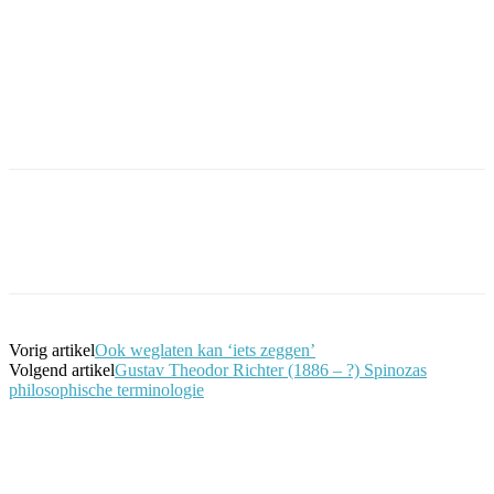
Facebook
Twitter
Pinterest
WhatsApp
Vorig artikel
Ook weglaten kan ‘iets zeggen’
Volgend artikel
Gustav Theodor Richter (1886 – ?) Spinozas
philosophische terminologie