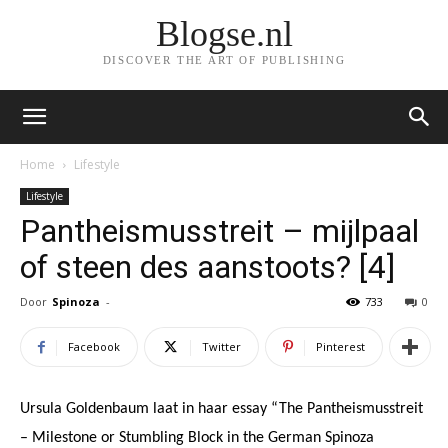
Blogse.nl
DISCOVER THE ART OF PUBLISHING
Home
Lifestyle
Lifestyle
Pantheismusstreit – mijlpaal
of steen des aanstoots? [4]
Door
Spinoza
-
733
0
Facebook
Twitter
Pinterest
Ursula Goldenbaum laat in haar essay “The Pantheismusstreit
– Milestone or Stumbling Block in the German Spinoza