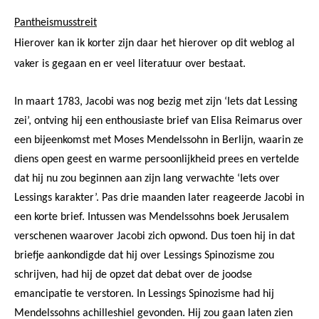
Pantheismusstreit
Hierover kan ik korter zijn daar het hierover op dit weblog al
vaker is gegaan en er veel literatuur over bestaat.
In maart 1783, Jacobi was nog bezig met zijn ‘Iets dat Lessing
zei’, ontving hij een enthousiaste brief van Elisa Reimarus over
een bijeenkomst met Moses Mendelssohn in Berlijn, waarin ze
diens open geest en warme persoonlijkheid prees en vertelde
dat hij nu zou beginnen aan zijn lang verwachte ‘Iets over
Lessings karakter’. Pas drie maanden later reageerde Jacobi in
een korte brief. Intussen was Mendelssohns boek Jerusalem
verschenen waarover Jacobi zich opwond. Dus toen hij in dat
briefje aankondigde dat hij over Lessings Spinozisme zou
schrijven, had hij de opzet dat debat over de joodse
emancipatie te verstoren. In Lessings Spinozisme had hij
Mendelssohns achilleshiel gevonden. Hij zou gaan laten zien