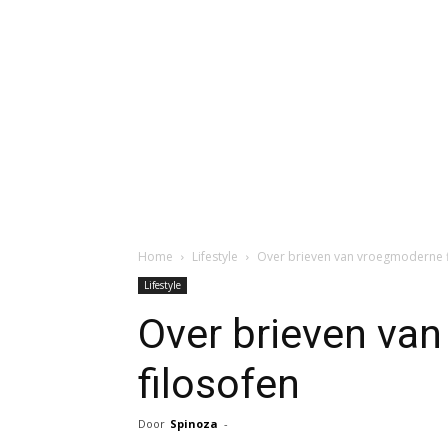
Home
Lifestyle
Over brieven van vroegmoderne f
Lifestyle
Over brieven va
filosofen
Door
Spinoza
-