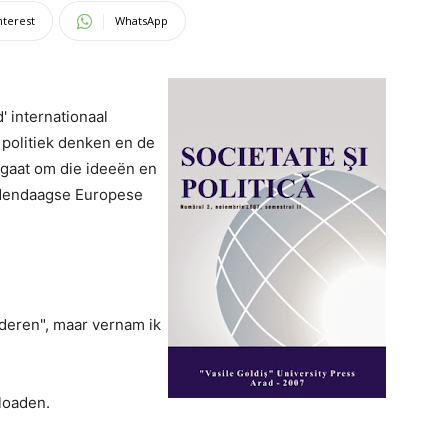
nterest
WhatsApp
' internationaal
n politiek denken en de
 gaat om die ideeën en
edendaagse Europese
anderen", maar vernam ik
loaden.