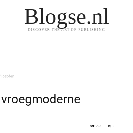
Blogse.nl
DISCOVER THE ART OF PUBLISHING
ilosofen
n vroegmoderne
702
0