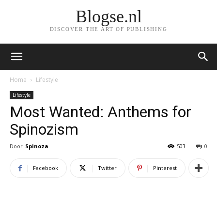
Blogse.nl
DISCOVER THE ART OF PUBLISHING
Home
Lifestyle
Lifestyle
Most Wanted: Anthems for
Spinozism
Door
Spinoza
-
503
0
Facebook
Twitter
Pinterest