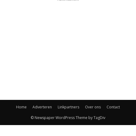
Home
Adverteren
Linkpartners
Over ons
Contact
© Newspaper WordPress Theme by TagDiv