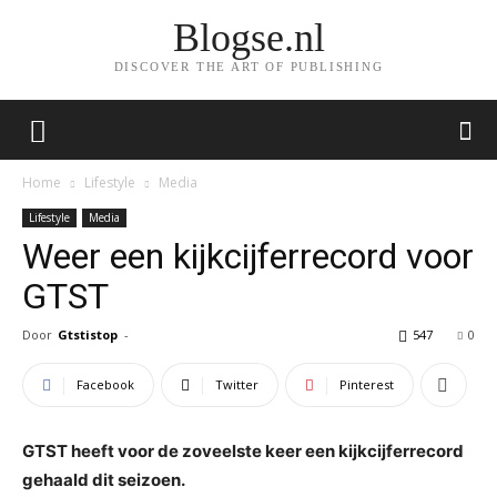
Blogse.nl
DISCOVER THE ART OF PUBLISHING
Home
Lifestyle
Media
Lifestyle
Media
Weer een kijkcijferrecord voor
GTST
Door
Gtstistop
-
547
0
Facebook
Twitter
Pinterest
GTST heeft voor de zoveelste keer een kijkcijferrecord
gehaald dit seizoen.