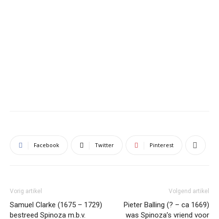
Facebook
Twitter
Pinterest
Vorig artikel
Volgend artikel
Samuel Clarke (1675 – 1729)
Pieter Balling (? – ca 1669)
bestreed Spinoza m.b.v.
was Spinoza’s vriend voor