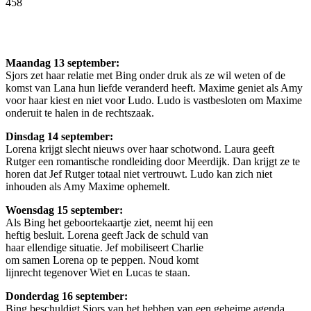
458
Facebook
Twitter
Pinterest
WhatsApp
Maandag 13 september:
Sjors zet haar relatie met Bing onder druk als ze wil weten of de
komst van Lana hun liefde veranderd heeft. Maxime geniet als Amy
voor haar kiest en niet voor Ludo. Ludo is vastbesloten om Maxime
onderuit te halen in de rechtszaak.
Dinsdag 14 september:
Lorena krijgt slecht nieuws over haar schotwond. Laura geeft
Rutger een romantische rondleiding door Meerdijk. Dan krijgt ze te
horen dat Jef Rutger totaal niet vertrouwt. Ludo kan zich niet
inhouden als Amy Maxime ophemelt.
Woensdag 15 september:
Als Bing het geboortekaartje ziet, neemt hij een
heftig besluit. Lorena geeft Jack de schuld van
haar ellendige situatie. Jef mobiliseert Charlie
om samen Lorena op te peppen. Noud komt
lijnrecht tegenover Wiet en Lucas te staan.
Donderdag 16 september:
Bing beschuldigt Sjors van het hebben van een geheime agenda.