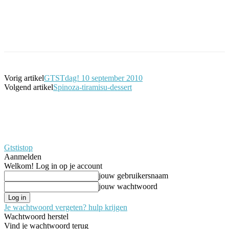
Facebook
Twitter
Pinterest
WhatsApp
Vorig artikel
GTSTdag! 10 september 2010
Volgend artikel
Spinoza-tiramisu-dessert
Gtstistop
Aanmelden
Welkom! Log in op je account
jouw gebruikersnaam
jouw wachtwoord
Je wachtwoord vergeten? hulp krijgen
Wachtwoord herstel
Vind je wachtwoord terug