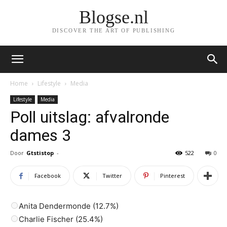
Blogse.nl
DISCOVER THE ART OF PUBLISHING
Home
Lifestyle
Media
Lifestyle
Media
Poll uitslag: afvalronde
dames 3
Door
Gtstistop
-
522
0
Facebook
Twitter
Pinterest
Anita Dendermonde (12.7%)
Charlie Fischer (25.4%)