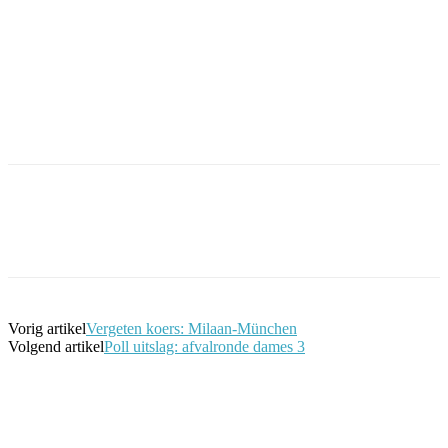
Facebook
Twitter
Pinterest
WhatsApp
Vorig artikel
Vergeten koers: Milaan-München
Volgend artikel
Poll uitslag: afvalronde dames 3