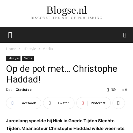
Blogse.nl
DISCOVER THE ART OF PUBLISHING
Home
Lifestyle
Media
Lifestyle
Media
Op de pot met… Christophe
Haddad!
Door
Gtstistop
-
489
0
Facebook
Twitter
Pinterest
Jarenlang speelde hij Nick in Goede Tijden Slechte
Tijden. Maar acteur Christophe Haddad wilde weer iets