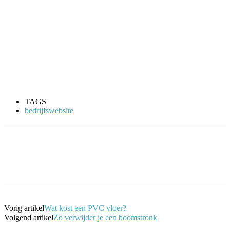
TAGS
bedrijfswebsite
Facebook
Twitter
Pinterest
WhatsApp
Vorig artikel
Wat kost een PVC vloer?
Volgend artikel
Zo verwijder je een boomstronk