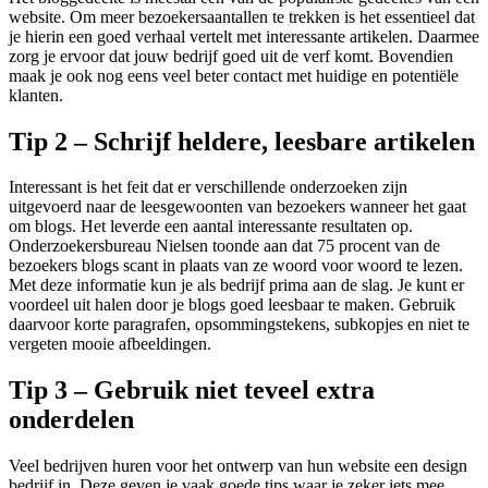
website. Om meer bezoekersaantallen te trekken is het essentieel dat
je hierin een goed verhaal vertelt met interessante artikelen. Daarmee
zorg je ervoor dat jouw bedrijf goed uit de verf komt. Bovendien
maak je ook nog eens veel beter contact met huidige en potentiële
klanten.
Tip 2 – Schrijf heldere, leesbare artikelen
Interessant is het feit dat er verschillende onderzoeken zijn
uitgevoerd naar de leesgewoonten van bezoekers wanneer het gaat
om blogs. Het leverde een aantal interessante resultaten op.
Onderzoekersbureau Nielsen toonde aan dat 75 procent van de
bezoekers blogs scant in plaats van ze woord voor woord te lezen.
Met deze informatie kun je als bedrijf prima aan de slag. Je kunt er
voordeel uit halen door je blogs goed leesbaar te maken. Gebruik
daarvoor korte paragrafen, opsommingstekens, subkopjes en niet te
vergeten mooie afbeeldingen.
Tip 3 – Gebruik niet teveel extra
onderdelen
Veel bedrijven huren voor het ontwerp van hun website een design
bedrijf in. Deze geven je vaak goede tips waar je zeker iets mee