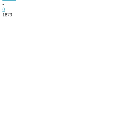
-
0
1879
Facebook
Twitter
Pinterest
WhatsApp