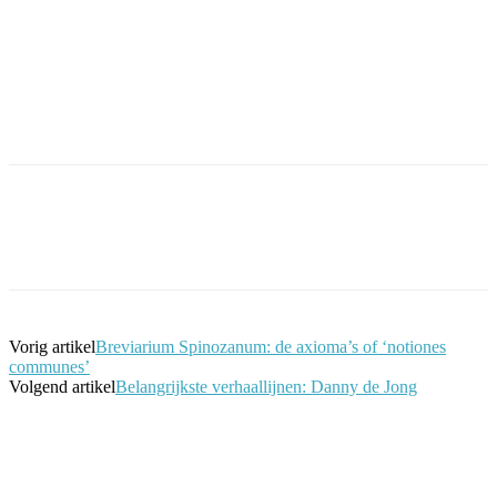
Facebook
Twitter
Pinterest
WhatsApp
Vorig artikel
Breviarium Spinozanum: de axioma’s of ‘notiones
communes’
Volgend artikel
Belangrijkste verhaallijnen: Danny de Jong