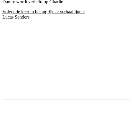
Danny wordt verliefd op Charlie
Volgende keer in belangrijkste verhaallijnen:
Lucas Sanders
Facebook
Twitter
Pinterest
WhatsApp