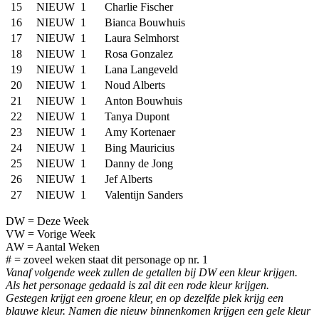
15
NIEUW
1
Charlie Fischer
16
NIEUW
1
Bianca Bouwhuis
17
NIEUW
1
Laura Selmhorst
18
NIEUW
1
Rosa Gonzalez
19
NIEUW
1
Lana Langeveld
20
NIEUW
1
Noud Alberts
21
NIEUW
1
Anton Bouwhuis
22
NIEUW
1
Tanya Dupont
23
NIEUW
1
Amy Kortenaer
24
NIEUW
1
Bing Mauricius
25
NIEUW
1
Danny de Jong
26
NIEUW
1
Jef Alberts
27
NIEUW
1
Valentijn Sanders
DW = Deze Week
VW = Vorige Week
AW = Aantal Weken
# = zoveel weken staat dit personage op nr. 1
Vanaf volgende week zullen de getallen bij DW een kleur krijgen.
Als het personage gedaald is zal dit een rode kleur krijgen.
Gestegen krijgt een groene kleur, en op dezelfde plek krijg een
blauwe kleur.
Namen die nieuw binnenkomen krijgen een gele kleur