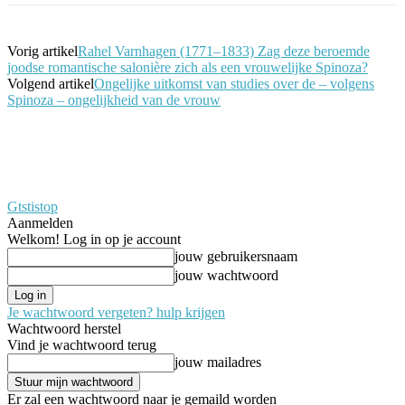
Vorig artikel
Rahel Varnhagen (1771–1833) Zag deze beroemde
joodse romantische salonière zich als een vrouwelijke Spinoza?
Volgend artikel
Ongelijke uitkomst van studies over de – volgens
Spinoza – ongelijkheid van de vrouw
Gtstistop
Aanmelden
Welkom! Log in op je account
jouw gebruikersnaam
jouw wachtwoord
Je wachtwoord vergeten? hulp krijgen
Wachtwoord herstel
Vind je wachtwoord terug
jouw mailadres
Er zal een wachtwoord naar je gemaild worden