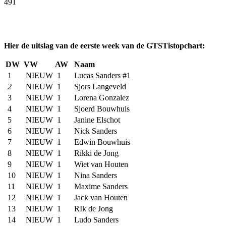
491
Facebook
Twitter
Pinterest
WhatsApp
Hier de uitslag van de eerste week van de GTSTistopchart:
DW
VW
AW
Naam
1
NIEUW
1
Lucas Sanders #1
2
NIEUW
1
Sjors Langeveld
3
NIEUW
1
Lorena Gonzalez
4
NIEUW
1
Sjoerd Bouwhuis
5
NIEUW
1
Janine Elschot
6
NIEUW
1
Nick Sanders
7
NIEUW
1
Edwin Bouwhuis
8
NIEUW
1
Rikki de Jong
9
NIEUW
1
Wiet van Houten
10
NIEUW
1
Nina Sanders
11
NIEUW
1
Maxime Sanders
12
NIEUW
1
Jack van Houten
13
NIEUW
1
RIk de Jong
14
NIEUW
1
Ludo Sanders