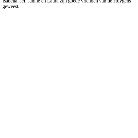
Isabella, Jef, Janine en Laura zijn goede vrienden van de Huygens
geweest.