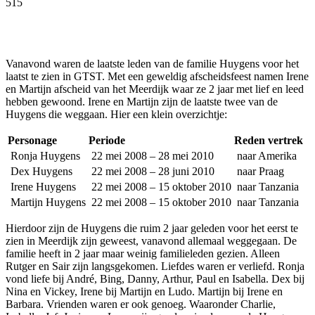
515
Facebook
Twitter
Pinterest
WhatsApp
Vanavond waren de laatste leden van de familie Huygens voor het
laatst te zien in GTST. Met een geweldig afscheidsfeest namen Irene
en Martijn afscheid van het Meerdijk waar ze 2 jaar met lief en leed
hebben gewoond. Irene en Martijn zijn de laatste twee van de
Huygens die weggaan. Hier een klein overzichtje:
Personage
Periode
Reden vertrek
Ronja Huygens
22 mei 2008 – 28 mei 2010
naar Amerika
Dex Huygens
22 mei 2008 – 28 juni 2010
naar Praag
Irene Huygens
22 mei 2008 – 15 oktober 2010
naar Tanzania
Martijn Huygens
22 mei 2008 – 15 oktober 2010
naar Tanzania
Hierdoor zijn de Huygens die ruim 2 jaar geleden voor het eerst te
zien in Meerdijk zijn geweest, vanavond allemaal weggegaan. De
familie heeft in 2 jaar maar weinig familieleden gezien. Alleen
Rutger en Sair zijn langsgekomen. Liefdes waren er verliefd. Ronja
vond liefe bij André, Bing, Danny, Arthur, Paul en Isabella. Dex bij
Nina en Vickey, Irene bij Martijn en Ludo. Martijn bij Irene en
Barbara. Vrienden waren er ook genoeg. Waaronder Charlie,