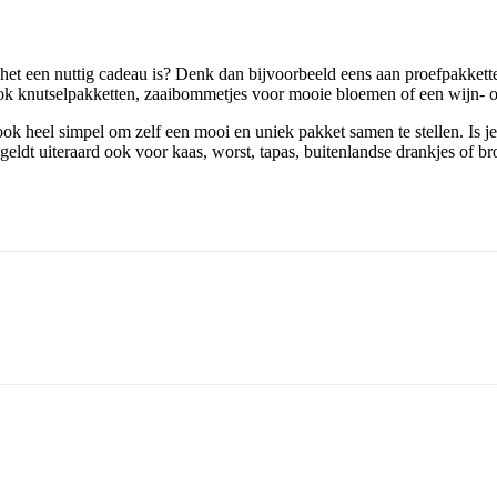
t het een nuttig cadeau is? Denk dan bijvoorbeeld eens aan proefpakkett
 ook knutselpakketten, zaaibommetjes voor mooie bloemen of een wijn- o
 ook heel simpel om zelf een mooi en uniek pakket samen te stellen. Is
 geldt uiteraard ook voor kaas, worst, tapas, buitenlandse drankjes of b