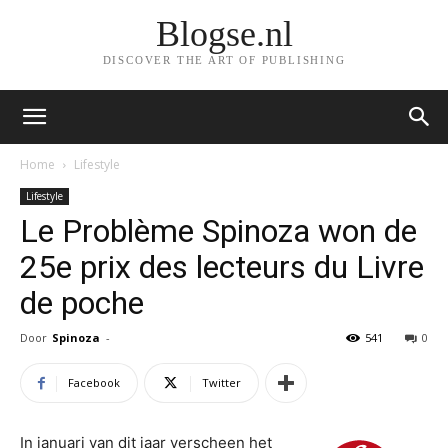
Blogse.nl
DISCOVER THE ART OF PUBLISHING
Home
Lifestyle
Lifestyle
Le Problème Spinoza won de
25e prix des lecteurs du Livre
de poche
Door
Spinoza
-
541
0
Facebook
Twitter
In januari van dit jaar verscheen het