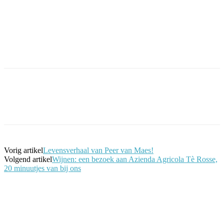
Facebook
Twitter
Pinterest
WhatsApp
Vorig artikel
Levensverhaal van Peer van Maes!
Volgend artikel
Wijnen: een bezoek aan Azienda Agricola Tè Rosse,
20 minuutjes van bij ons