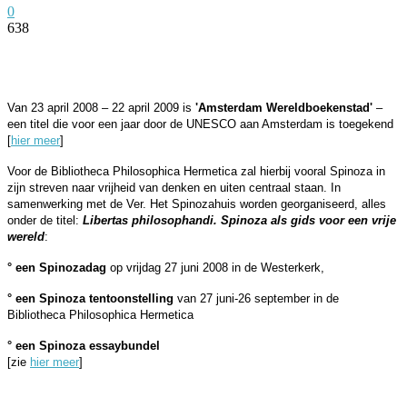
0
638
Facebook
Twitter
Pinterest
WhatsApp
Van 23 april 2008 – 22 april 2009 is
'Amsterdam Wereldboekenstad'
–
een titel die voor een jaar door de UNESCO aan Amsterdam is toegekend
[
hier meer
]
Voor de Bibliotheca Philosophica Hermetica zal hierbij
vooral Spinoza in
zijn streven naar vrijheid van denken en uiten centraal staan. In
samenwerking met de Ver. Het Spinozahuis worden georganiseerd,
alles
onder de titel:
Libertas philosophandi. Spinoza als gids voor een vrije
wereld
:
° een Spinozadag
op vrijdag 27 juni 2008 in de Westerkerk,
° een Spinoza tentoonstelling
van 27 juni-26 september in de
Bibliotheca Philosophica Hermetica
° een Spinoza essaybundel
[zie
hier meer
]