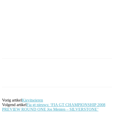
Facebook
Twitter
Pinterest
WhatsApp
Vorig artikel
Kievitseieren
Volgend artikel
Fia gt nieuws: ‘FIA GT CHAMPIONSHIP 2008
PREVIEW ROUND ONE Jos Menten – SILVERSTONE’