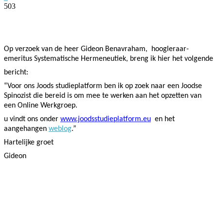
503
Facebook
Twitter
Pinterest
WhatsApp
Op verzoek van de heer Gideon Benavraham,
hoogleraar-
emeritus Systematische Hermeneutiek, breng ik hier het volgende
bericht:
“Voor ons Joods studieplatform ben ik op zoek naar een Joodse
Spinozist die bereid is om mee te werken aan het opzetten van
een Online Werkgroep.
u vindt ons onder
www.joodsstudieplatform.eu
en het
aangehangen
weblog
.”
Hartelijke groet
Gideon