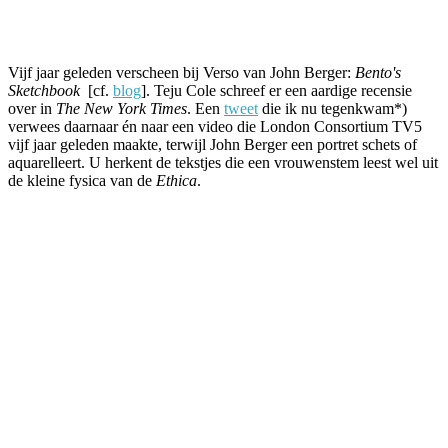
Facebook
Twitter
Pinterest
WhatsApp
Vijf jaar geleden verscheen bij Verso van John Berger:
Bento's
Sketchbook
[cf.
blog
]. Teju Cole schreef er een aardige recensie
over in
The New York Times
. Een
tweet
die ik nu tegenkwam*)
verwees daarnaar én naar een video die London Consortium TV5
vijf jaar geleden maakte, terwijl John Berger een portret schets of
aquarelleert. U herkent de tekstjes die een vrouwenstem leest wel uit
de kleine fysica van de
Ethica
.