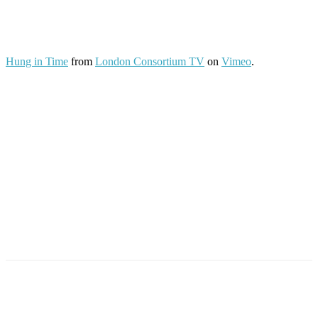
Hung in Time
from
London Consortium TV
on
Vimeo
.
Facebook
Twitter
Pinterest
WhatsApp