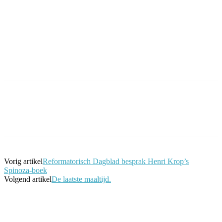
Facebook
Twitter
Pinterest
WhatsApp
Vorig artikel
Reformatorisch Dagblad besprak Henri Krop’s
Spinoza-boek
Volgend artikel
De laatste maaltijd.