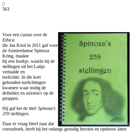
0
563
Facebook
Twitter
Pinterest
WhatsApp
Voor een cursus over de
Ethica
die Jan Knol in 2011 gaf voor
de Amsterdamse Spinoza
Kring, maakte
hij een boekje, waarin hij de
stellingen uit het Latijn
vertaalde en
toelichtte. In die kort
gehouden toelichtingen
kwamen waar nodig de
definities en axioma's op de
proppen.
Hij gaf het de titel:
Spinoza's
259 stellingen.
Daar er vraag bleef naar dat
cursusboek, heeft hij het onlangs grondig herzien en opnieuw laten